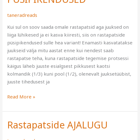
taneradreads
Kui sul on soov saada omale rastapatsid aga juuksed on
liiga lühikesed ja ei kasva kiiresti, siis on rastapatside
püsipikendused sulle hea variant! Enamasti kasvatatakse
juukseid välja mitu aastat enne kui nendest saab
rastapatse teha, kuna rastapatside tegemise protsessi
käigus läheb juuste esialgsest pikkusest kaotsi
kolmandik (1/3) kuni pool (1/2), olenevalt juuksetüübist,
juuste tihedusest ja
Read More »
Rastapatside AJALUGU
Rastapatside
AJALUGU