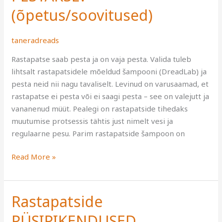
(õpetus/soovitused)
(õpetus/soovitused)
taneradreads
Rastapatse saab pesta ja on vaja pesta. Valida tuleb
lihtsalt rastapatsidele mõeldud šampooni (DreadLab) ja
pesta neid nii nagu tavaliselt. Levinud on varusaamad, et
rastapatse ei pesta või ei saagi pesta – see on valejutt ja
vananenud müüt. Pealegi on rastapatside tihedaks
muutumise protsessis tähtis just nimelt vesi ja
regulaarne pesu. Parim rastapatside šampoon on
Read More »
Rastapatside
Rastapatside
PÜSIPIKENDUSED
PÜSIPIKENDUSED