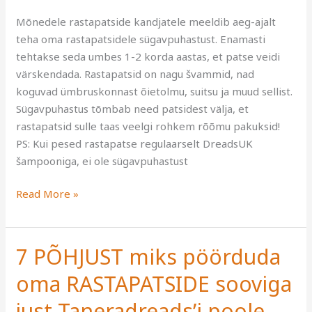
Mõnedele rastapatside kandjatele meeldib aeg-ajalt
teha oma rastapatsidele sügavpuhastust. Enamasti
tehtakse seda umbes 1-2 korda aastas, et patse veidi
värskendada. Rastapatsid on nagu švammid, nad
koguvad ümbruskonnast õietolmu, suitsu ja muud sellist.
Sügavpuhastus tõmbab need patsidest välja, et
rastapatsid sulle taas veelgi rohkem rõõmu pakuksid!
PS: Kui pesed rastapatse regulaarselt DreadsUK
šampooniga, ei ole sügavpuhastust
Read More »
7 PÕHJUST miks pöörduda
7
PÕHJUST
oma RASTAPATSIDE sooviga
miks
pöörduda
just Taneradreads’i poole