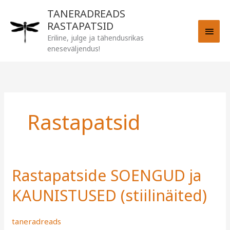
Skip
MAI
TANERADREADS
to
RASTAPATSID
MEN
content
Eriline, julge ja tähendusrikas
eneseväljendus!
Rastapatsid
Rastapatside SOENGUD ja
Rastapatside
SOENGUD
KAUNISTUSED (stiilinäited)
ja
KAUNISTUSED
taneradreads
(stiilinäited)