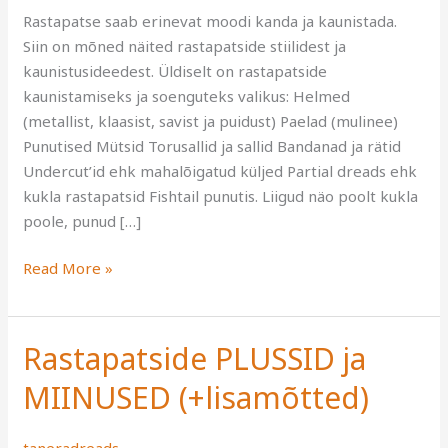
Rastapatse saab erinevat moodi kanda ja kaunistada.
Siin on mõned näited rastapatside stiilidest ja
kaunistusideedest. Üldiselt on rastapatside
kaunistamiseks ja soenguteks valikus: Helmed
(metallist, klaasist, savist ja puidust) Paelad (mulinee)
Punutised Mütsid Torusallid ja sallid Bandanad ja rätid
Undercut’id ehk mahalõigatud küljed Partial dreads ehk
kukla rastapatsid Fishtail punutis. Liigud näo poolt kukla
poole, punud […]
Read More »
Rastapatside PLUSSID ja
Rastapatside
PLUSSID
MIINUSED (+lisamõtted)
ja
MIINUSED