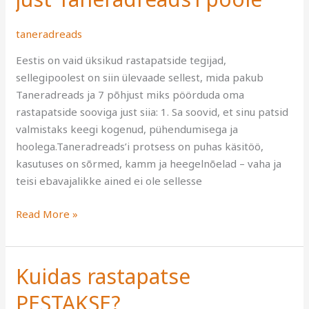
oma
RASTAPATSIDE
taneradreads
sooviga
just
Eestis on vaid üksikud rastapatside tegijad,
Taneradreads’i
sellegipoolest on siin ülevaade sellest, mida pakub
poole
Taneradreads ja 7 põhjust miks pöörduda oma
rastapatside sooviga just siia: 1. Sa soovid, et sinu patsid
valmistaks keegi kogenud, pühendumisega ja
hoolega.Taneradreads’i protsess on puhas käsitöö,
kasutuses on sõrmed, kamm ja heegelnõelad – vaha ja
teisi ebavajalikke ained ei ole sellesse
Read More »
Kuidas rastapatse
Kuidas
rastapatse
PESTAKSE?
PESTAKSE?