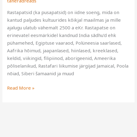
taneradreads
Rastapatsid (ka pusapatsid) on iidne soeng, mida on
kantud paljudes kultuurides kõikjal maailmas ja mille
ajalugu ulatub vähemalt 2500 a eKr. Rastapatse on
erinevatel eesmärkidel kandnud India sādhu’d ehk
pühamehed, Egiptuse vaaraod, Polüneesia saarlased,
Aafrika hõimud, jaapanlased, hiinlased, kreeklased,
keldid, viikingid, filipiinod, aborigeenid, Ameerika
põliselanikud, Rastafari liikumise järgijad Jamaical, Poola
nõiad, Siberi šamaanid ja muud
Read More »