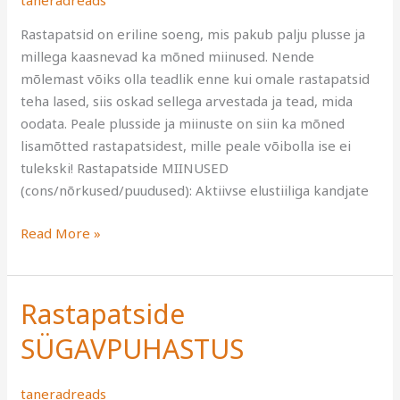
taneradreads
(+lisamõtted)
Rastapatsid on eriline soeng, mis pakub palju plusse ja
millega kaasnevad ka mõned miinused. Nende
mõlemast võiks olla teadlik enne kui omale rastapatsid
teha lased, siis oskad sellega arvestada ja tead, mida
oodata. Peale plusside ja miinuste on siin ka mõned
lisamõtted rastapatsidest, mille peale võibolla ise ei
tulekski! Rastapatside MIINUSED
(cons/nõrkused/puudused): Aktiivse elustiiliga kandjate
Read More »
Rastapatside
Rastapatside
SÜGAVPUHASTUS
SÜGAVPUHASTUS
taneradreads