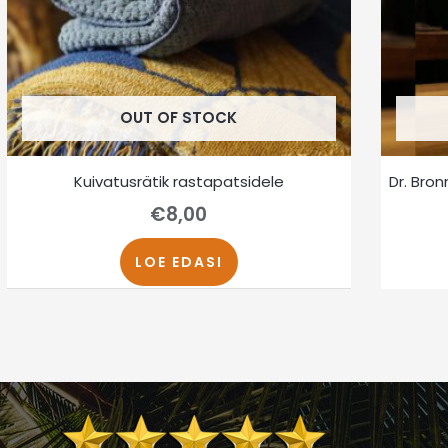
OUT OF STOCK
Kuivatusrätik rastapatsidele
Dr. Bro
€
8,00
LOE EDASI