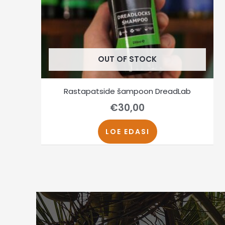
OUT OF STOCK
Rastapatside šampoon DreadLab
€
30,00
LOE EDASI